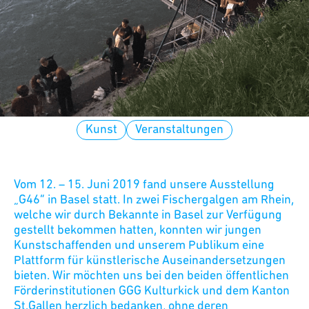
Kunst
Veranstaltungen
Vom 12. – 15. Juni 2019 fand unsere Ausstellung
„G46“ in Basel statt. In zwei Fischergalgen am Rhein,
welche wir durch Bekannte in Basel zur Verfügung
gestellt bekommen hatten, konnten wir jungen
Kunstschaffenden und unserem Publikum eine
Plattform für künstlerische Auseinandersetzungen
bieten. Wir möchten uns bei den beiden öffentlichen
Förderinstitutionen GGG Kulturkick und dem Kanton
St.Gallen herzlich bedanken, ohne deren