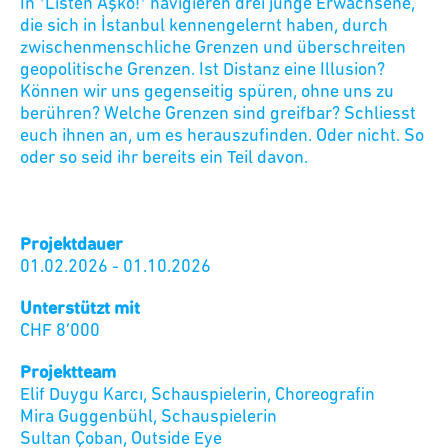
In *Listen Aşko!* navigieren drei junge Erwachsene,
die sich in İstanbul kennengelernt haben, durch
zwischenmenschliche Grenzen und überschreiten
geopolitische Grenzen. Ist Distanz eine Illusion?
Können wir uns gegenseitig spüren, ohne uns zu
berühren? Welche Grenzen sind greifbar? Schliesst
euch ihnen an, um es herauszufinden. Oder nicht. So
oder so seid ihr bereits ein Teil davon.
Projektdauer
01.02.2026
-
01.10.2026
Unterstützt mit
CHF
8’000
Projektteam
Elif Duygu Karcı
,
Schauspielerin, Choreografin
Mira Guggenbühl
,
Schauspielerin
Sultan Çoban
,
Outside Eye