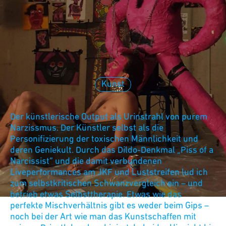
Kunst
Der künstlerische Output als Urinstrahl von purem
Narzissmus. Der Künstler selbst als die
Personifizierung der toxischen Männlichkeit und
deren Geniekult. Durch das Dildo-Denkmal „Piss of a
Narcissist“ und die damit verbundenen
Liveperformances am JKF und Luststreifen lud ich
zum selbstkritischen Schwanzvergleich ein – und
betrieb etwas Selbsttherapie. Etwas wie das
perfekte Mischverhältnis gibt es weder beim Gips –
noch bei der Art wie man das Kunstschaffen mit