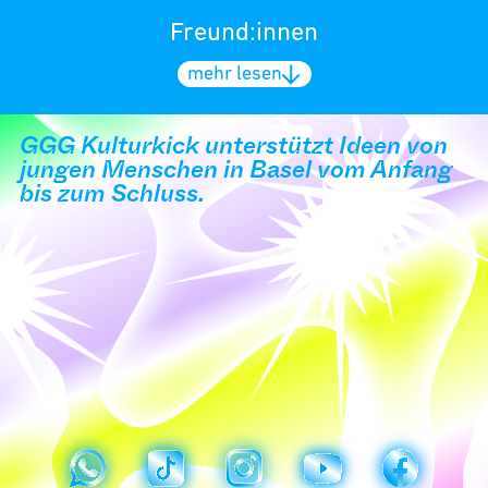
Freund:innen
mehr lesen
GGG Kulturkick unterstützt Ideen von
jungen Menschen in Basel vom Anfang
bis zum Schluss.